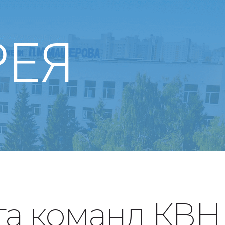
РЕЯ
та команд КВН