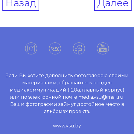
Назад
Далее
navigation
Если Вы хотите дополнить фотогалерею своими
материалами, обращайтесь в отдел
медиакоммуникаций (120а, главный корпус)
или по электронной почте media.vsu@mail.ru.
Ваши фотографии займут достойное место в
альбомах проекта.
www.vsu.by