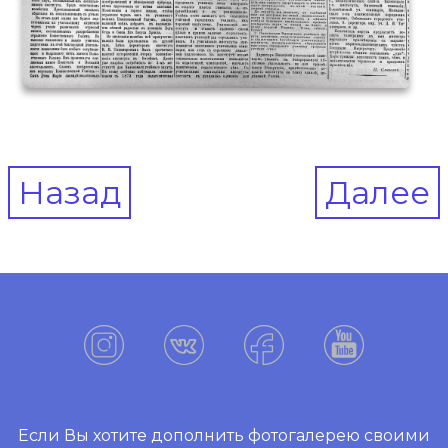
Post
Назад
Далее
navigation
Если Вы хотите дополнить фотогалерею своими