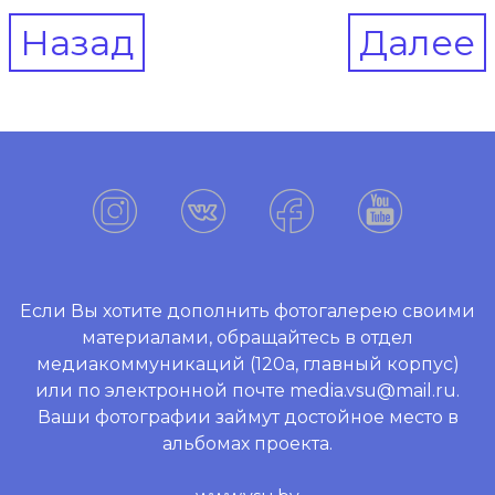
Post
Назад
Далее
navigation
Если Вы хотите дополнить фотогалерею своими
материалами, обращайтесь в отдел
медиакоммуникаций (120а, главный корпус)
или по электронной почте media.vsu@mail.ru.
Ваши фотографии займут достойное место в
альбомах проекта.