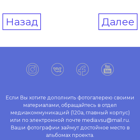
Post
Назад
Далее
navigation
Если Вы хотите дополнить фотогалерею своими
материалами, обращайтесь в отдел
медиакоммуникаций (120а, главный корпус)
или по электронной почте media.vsu@mail.ru.
Ваши фотографии займут достойное место в
альбомах проекта.