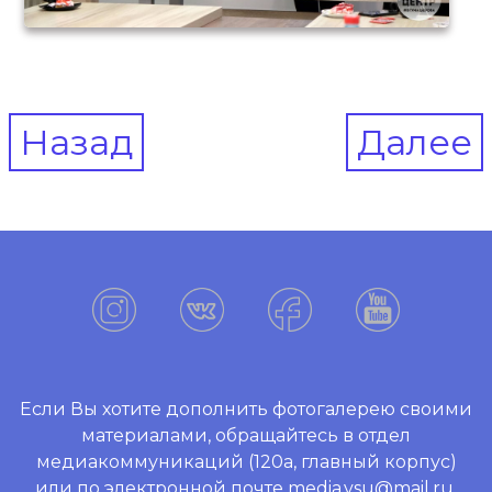
Post
Назад
Далее
navigation
Если Вы хотите дополнить фотогалерею своими
материалами, обращайтесь в отдел
медиакоммуникаций (120а, главный корпус)
или по электронной почте media.vsu@mail.ru.