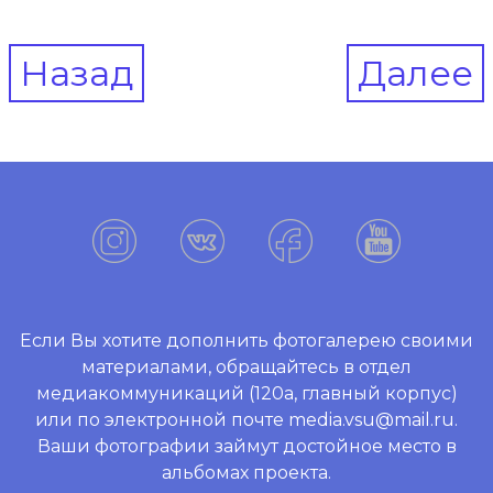
Post
Назад
Далее
navigation
Если Вы хотите дополнить фотогалерею своими
материалами, обращайтесь в отдел
медиакоммуникаций (120а, главный корпус)
или по электронной почте media.vsu@mail.ru.
Ваши фотографии займут достойное место в
альбомах проекта.