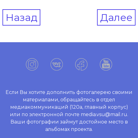
Post
Назад
Далее
navigation
Если Вы хотите дополнить фотогалерею своими
материалами, обращайтесь в отдел
медиакоммуникаций (120а, главный корпус)
или по электронной почте media.vsu@mail.ru.
Ваши фотографии займут достойное место в
альбомах проекта.