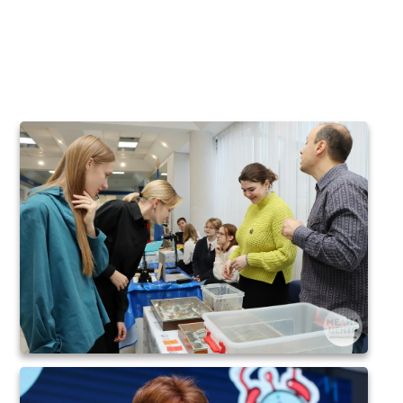
квест «ВГУstart» для
абитуриентов