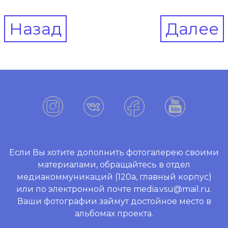
Post
Назад
Далее
navigation
Если Вы хотите дополнить фотогалерею своими
материалами, обращайтесь в отдел
медиакоммуникаций (120а, главный корпус)
или по электронной почте media.vsu@mail.ru.
Ваши фотографии займут достойное место в
альбомах проекта.