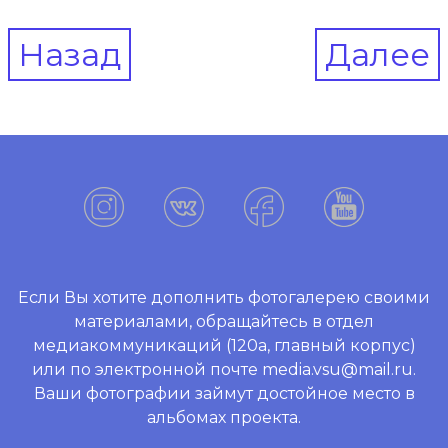
Post
Назад
Далее
navigation
Если Вы хотите дополнить фотогалерею своими
материалами, обращайтесь в отдел
медиакоммуникаций (120а, главный корпус)
или по электронной почте media.vsu@mail.ru.
Ваши фотографии займут достойное место в
альбомах проекта.